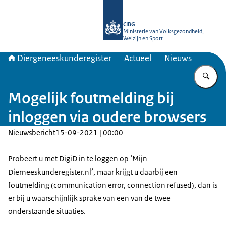
Naar de homepage van Diergeneesku
CIBG
Ministerie van Volksgezondheid,
Welzijn en Sport
Diergeneeskunderegister
Actueel
Nieuws
Vu
Mogelijk foutmelding bij
inloggen via oudere browsers
Nieuwsbericht
15-09-2021 | 00:00
Probeert u met DigiD in te loggen op ‘Mijn
Dierneeskunderegister.nl’, maar krijgt u daarbij een
foutmelding (
communication error, connection refused
), dan is
er bij u waarschijnlijk sprake van een van de twee
onderstaande situaties.